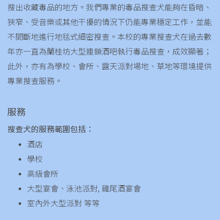
搜出收藏毒品的地方。我們專業的毒品搜查犬能夠在昏暗、
狹窄、受音樂或其他干擾的情況下仍能專業穩定工作，並能
不間斷地進行地毯式細密搜查。本校的專業搜查犬在過去數
年亦一直為蘭桂坊大型連鎖酒吧執行毒品搜查，成效顯著；
此外，亦有為學校、會所、露天派對場地、草地等環境提供
專業搜查服務。
服務
搜查犬的服務範圍包括：
酒店
學校
高級會所
大型宴會、泳池派對, 雞尾酒宴會
室內外大型派對 等等