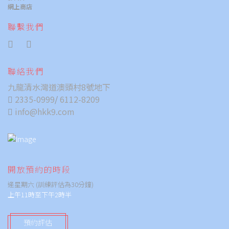
網上商店
聯繫我們
聯絡我們
九龍清水灣道澳頭村8號地下
2335-0999
/
6112-8209
info@hkk9.com
開放預約的時段
逄星期六 (訓練評估為30分鐘)
上午11時至下午2時半
預約評估