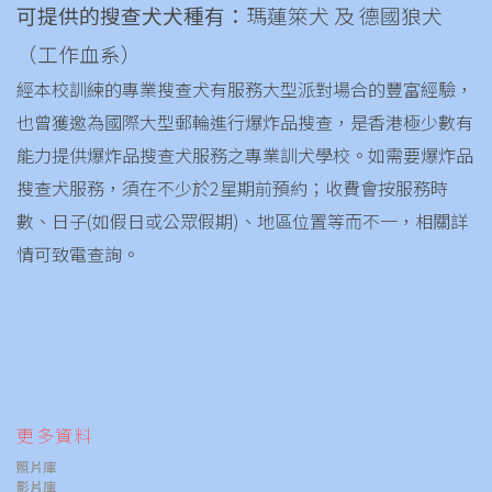
可提供的搜查犬犬種有：
瑪蓮箂犬 及 德國狼犬
（工作血系）
經本校訓練的專業搜查犬有服務大型派對場合的豐富經驗，
也曾獲邀為國際大型郵輪進行爆炸品搜查，是香港極少數有
能力提供爆炸品搜查犬服務之專業訓犬學校。如需要爆炸品
搜查犬服務，須在不少於2星期前預約；收費會按服務時
數、日子(如假日或公眾假期)、地區位置等而不一，相關詳
情可致電查詢。
更多資料
照片庫
影片庫