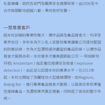
私營機構、政府各部門及職業安全健康局等。由2006至今
合作無間斷地超越八載，秉持良好信譽。
一眾尊貴客戶
經本校訓練的專業防衛犬、爆炸品與及毒品搜查犬，均深受
業界信任，多年來為不少名人家居和專業護衛公司提供堅固
的防衛前線，亦為大型酒吧提供嚴密的毒品防線。以爆炸品
搜查犬服務為例，本校曾多次獲美國郵船公司 ─ 阿姆斯特
丹號( Amsterdam ) 指定擔任搜爆安全檢查 ( explosive
detection )，由此足以認證本校的專業水平。在2013年
起，本校也開始了為蘭桂坊大型連鎖酒吧，如Magnum,
Beijing Bar ，進行專業毒品搜查犬服務，以極高效率和準確
性搜緝毒品，為酒吧業界奠定模範，同時起了高效的警示作
用。